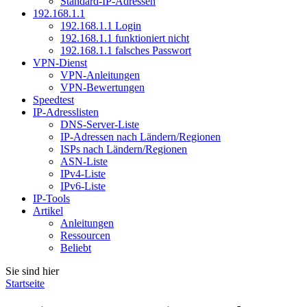
Standard-IP-Adressen
192.168.1.1
192.168.1.1 Login
192.168.1.1 funktioniert nicht
192.168.1.1 falsches Passwort
VPN-Dienst
VPN-Anleitungen
VPN-Bewertungen
Speedtest
IP-Adresslisten
DNS-Server-Liste
IP-Adressen nach Ländern/Regionen
ISPs nach Ländern/Regionen
ASN-Liste
IPv4-Liste
IPv6-Liste
IP-Tools
Artikel
Anleitungen
Ressourcen
Beliebt
Sie sind hier
Startseite