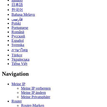
Italiano
日本語
한국어
Bahasa Melayu
فارسی
Polski
Portuguese
Română
Русский
Español
Svenska
ภาษาไทย
Türkçe
Українська
Tiếng Việt
Navigation
Meine IP
Meine IP verbergen
Meine IP ändern
Meine Privatsphäre
Router
Router-Marken