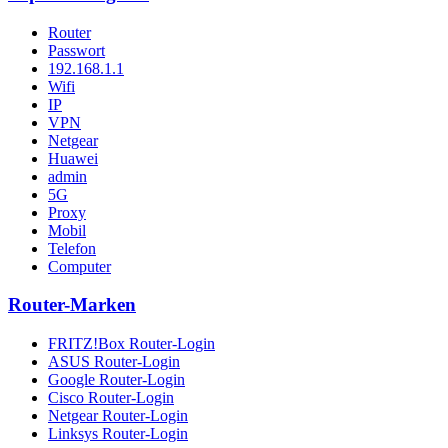
Router
Passwort
192.168.1.1
Wifi
IP
VPN
Netgear
Huawei
admin
5G
Proxy
Mobil
Telefon
Computer
Router-Marken
FRITZ!Box Router-Login
ASUS Router-Login
Google Router-Login
Cisco Router-Login
Netgear Router-Login
Linksys Router-Login